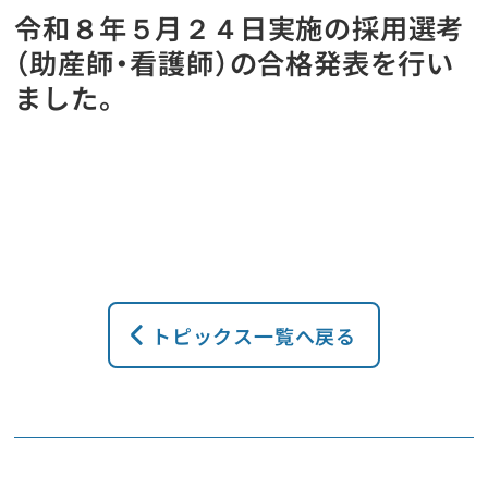
令和８年５月２４日実施の採用選考
ワークライフバランス
（助産師・看護師）の合格発表を行い
先輩たちを知る
ました。
採用情報
各種申込み
川崎病院看護部
トピックス一覧へ戻る
井田病院看護部