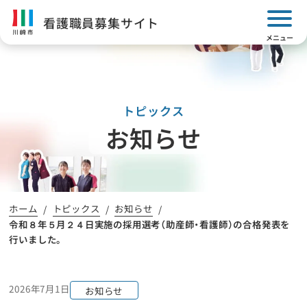
看護職員募集サイト
閲覧支援
トピックス
看護体験
病院見学・説明会
お知らせ
検索
ホーム
トピックス
お知らせ
令和８年５月２４日実施の採用選考（助産師・看護師）の合格発表を
行いました。
川崎市看護職員募集案内
教育・キャリア支援
2026年7月1日
お知らせ